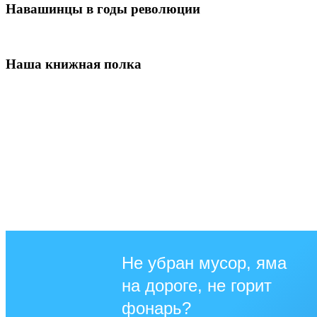
Навашинцы в годы революции
Наша книжная полка
Не убран мусор, яма
на дороге, не горит
фонарь?