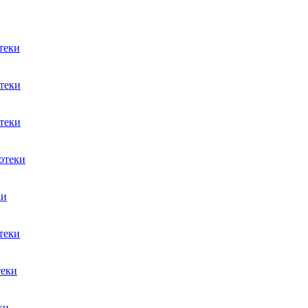
теки
теки
теки
отеки
ки
теки
теки
ки