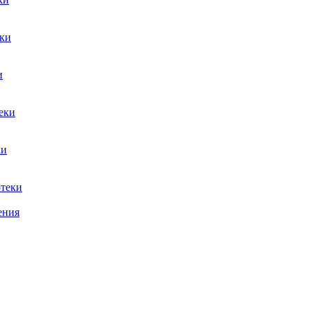
ки
и
еки
ки
теки
ения