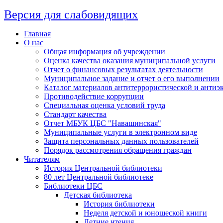
Версия для слабовидящих
Главная
О нас
Общая информация об учреждении
Оценка качества оказания муниципальной услуги
Отчет о финансовых результатах деятельности
Муниципальное задание и отчет о его выполнении
Каталог материалов антитеррористической и антиэ
Противодействие коррупции
Специальная оценка условий труда
Стандарт качества
Отчет МБУК ЦБС "Навашинская"
Муниципальные услуги в электронном виде
Защита персональных данных пользователей
Порядок рассмотрения обращения граждан
Читателям
История Центральной библиотеки
80 лет Центральной библиотеке
Библиотеки ЦБС
Детская библиотека
История библиотеки
Неделя детской и юношеской книги
Летние чтения