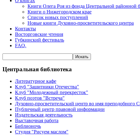
О книгах
Книги Олега Роя из фонда Центральной районной 
Книги о Нижегородском крае
Список новых поступлений
Новые книги Духовно-просветительского центра
Контакты
Восторговские чтения
Губкинский фестиваль
FAQ.
Центральная библиотека
Литературное кафе
Клуб "Защитники Отечества"
Клуб "Молодежный перекресток"
Клуб поэтов "Встреча"
Духовно-просветительский центр во имя преподобного 
Публичный центр правовой информации
Издательская деятельность
Выставочная работа
Библионочь
Студия "Рисуем маслом"