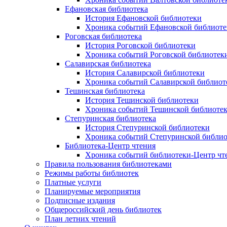
Ефановская библиотека
История Ефановской библиотеки
Хроника событий Ефановской библиоте
Роговская библиотека
История Роговской библиотеки
Хроника событий Роговской библиотек
Салавирская библиотека
История Салавирской библиотеки
Хроника событий Салавирской библиот
Тешинская библиотека
История Тешинской библиотеки
Хроника событий Тешинской библиоте
Степуринская библиотека
История Степуринской библиотеки
Хроника событий Степуринской библио
Библиотека-Центр чтения
Хроника событий библиотеки-Центр чт
Правила пользования библиотеками
Режимы работы библиотек
Платные услуги
Планируемые мероприятия
Подписные издания
Общероссийский день библиотек
План летних чтений