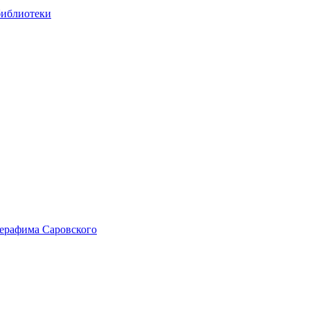
библиотеки
Серафима Саровского