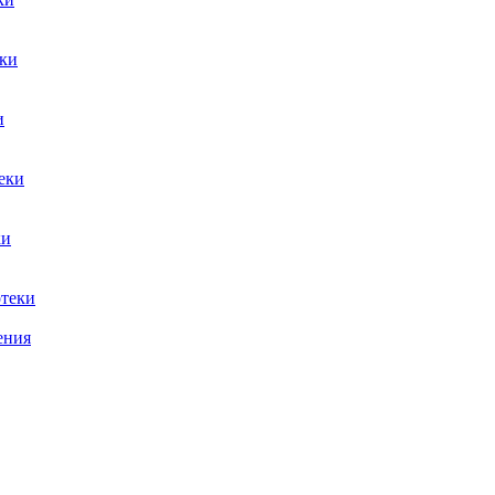
ки
и
еки
ки
теки
ения