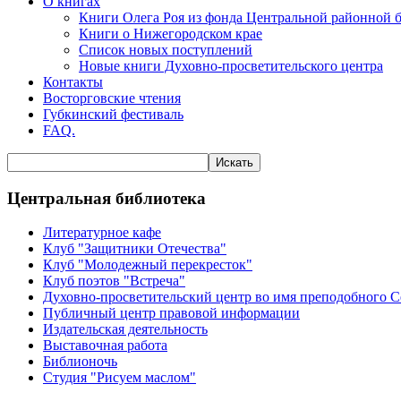
О книгах
Книги Олега Роя из фонда Центральной районной 
Книги о Нижегородском крае
Список новых поступлений
Новые книги Духовно-просветительского центра
Контакты
Восторговские чтения
Губкинский фестиваль
FAQ.
Центральная библиотека
Литературное кафе
Клуб "Защитники Отечества"
Клуб "Молодежный перекресток"
Клуб поэтов "Встреча"
Духовно-просветительский центр во имя преподобного 
Публичный центр правовой информации
Издательская деятельность
Выставочная работа
Библионочь
Студия "Рисуем маслом"