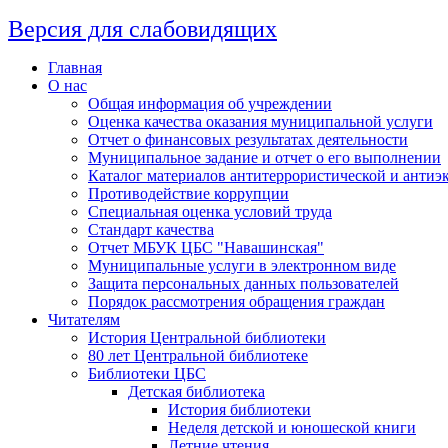
Версия для слабовидящих
Главная
О нас
Общая информация об учреждении
Оценка качества оказания муниципальной услуги
Отчет о финансовых результатах деятельности
Муниципальное задание и отчет о его выполнении
Каталог материалов антитеррористической и антиэ
Противодействие коррупции
Специальная оценка условий труда
Стандарт качества
Отчет МБУК ЦБС "Навашинская"
Муниципальные услуги в электронном виде
Защита персональных данных пользователей
Порядок рассмотрения обращения граждан
Читателям
История Центральной библиотеки
80 лет Центральной библиотеке
Библиотеки ЦБС
Детская библиотека
История библиотеки
Неделя детской и юношеской книги
Летние чтения