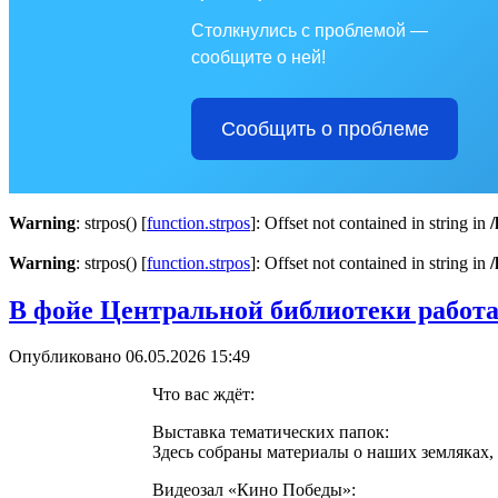
Столкнулись с проблемой —
сообщите о ней!
Сообщить о проблеме
Warning
: strpos() [
function.strpos
]: Offset not contained in string in
Warning
: strpos() [
function.strpos
]: Offset not contained in string in
В фойе Центральной библиотеки работ
Опубликовано 06.05.2026 15:49
Что вас ждёт:
Выставка тематических папок:
Здесь собраны материалы о наших земляках,
Видеозал «Кино Победы»: