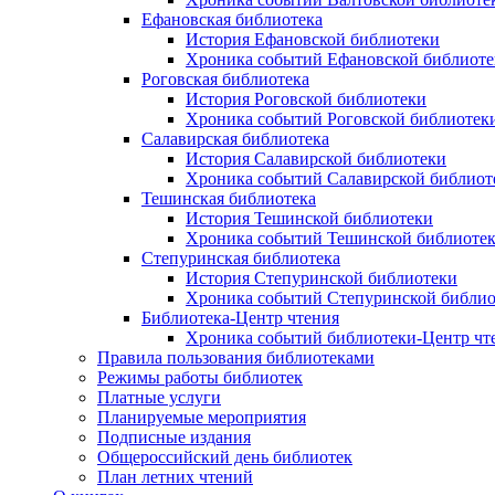
Ефановская библиотека
История Ефановской библиотеки
Хроника событий Ефановской библиоте
Роговская библиотека
История Роговской библиотеки
Хроника событий Роговской библиотек
Салавирская библиотека
История Салавирской библиотеки
Хроника событий Салавирской библиот
Тешинская библиотека
История Тешинской библиотеки
Хроника событий Тешинской библиоте
Степуринская библиотека
История Степуринской библиотеки
Хроника событий Степуринской библио
Библиотека-Центр чтения
Хроника событий библиотеки-Центр чт
Правила пользования библиотеками
Режимы работы библиотек
Платные услуги
Планируемые мероприятия
Подписные издания
Общероссийский день библиотек
План летних чтений