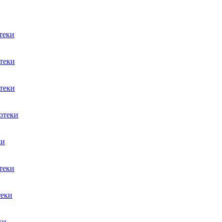
теки
теки
теки
отеки
ки
теки
теки
ки