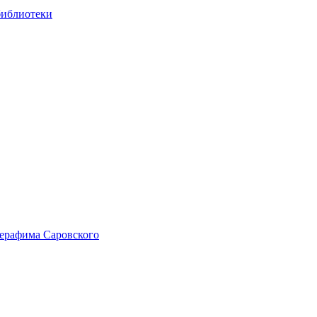
библиотеки
Серафима Саровского