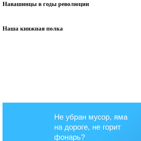
Навашинцы в годы революции
Наша книжная полка
Не убран мусор, яма
на дороге, не горит
фонарь?