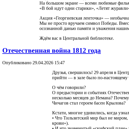
На большом экране — всеми любимые фильм
«В бой идут одни старики», «Летят журавли»
Акция «Георгиевская ленточка» — необычна
Мы не просто вручаем символ Победы. Вместе
осознанной данью памяти и уважения наши
Ждём вас в Центральной библиотеке.
Отечественная война 1812 года
Опубликовано 29.04.2026 15:47
Друзья, свершилось! 29 апреля в Цент
прийти — в зале было по-настоящему 
О чём говорили?
О предыстории и событиях Отечестве
несколько месяцев до Немана? Почему
Чичагов стал героем басен Крылова?
Кстати, многие удивились, когда узнал
• Что Тильзитский мир был не миром, 
крови»).
• И что знаменитый «скифский план» з