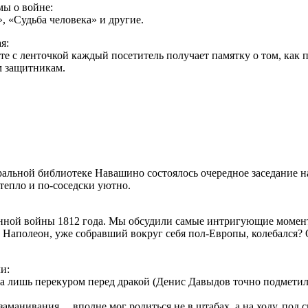
ы о войне:
, «Судьба человека» и другие.
я:
 с ленточкой каждый посетитель получает памятку о том, как пр
м защитникам.
ральной библиотеке Навашино состоялось очередное заседание н
тепло и по-соседски уютно.
нной войны 1812 года. Мы обсудили самые интригующие моменты
 Наполеон, уже собравший вокруг себя пол-Европы, колебался?
и:
а лишь перекуром перед дракой (Денис Давыдов точно подметил:
аманивания… вполне мог родиться не в штабах, а на ходу, под с