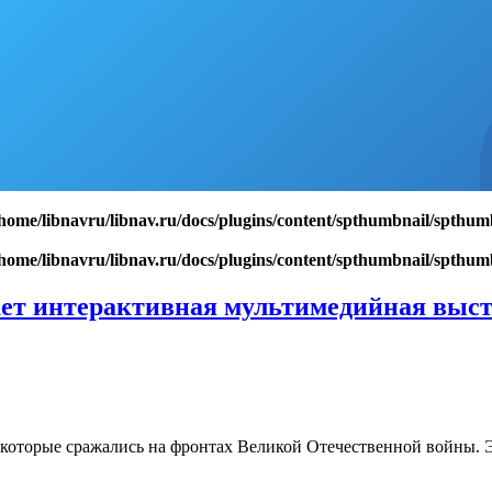
/home/libnavru/libnav.ru/docs/plugins/content/spthumbnail/spthum
/home/libnavru/libnav.ru/docs/plugins/content/spthumbnail/spthum
ает интерактивная мультимедийная выст
 которые сражались на фронтах Великой Отечественной войны. Э