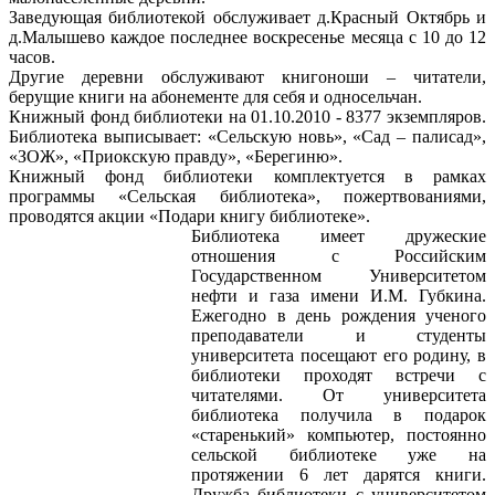
Заведующая библиотекой обслуживает д.Красный Октябрь и
д.Малышево каждое последнее воскресенье месяца с 10 до 12
часов.
Другие деревни обслуживают книгоноши – читатели,
берущие книги на абонементе для себя и односельчан.
Книжный фонд библиотеки на 01.10.2010 - 8377 экземпляров.
Библиотека выписывает: «Сельскую новь», «Сад – палисад»,
«ЗОЖ», «Приокскую правду», «Берегиню».
Книжный фонд библиотеки комплектуется в рамках
программы «Сельская библиотека», пожертвованиями,
проводятся акции «Подари книгу библиотеке».
Библиотека имеет дружеские
отношения с Российским
Государственном Университетом
нефти и газа имени И.М. Губкина.
Ежегодно в день рождения ученого
преподаватели и студенты
университета посещают его родину, в
библиотеки проходят встречи с
читателями. От университета
библиотека получила в подарок
«старенький» компьютер, постоянно
сельской библиотеке уже на
протяжении 6 лет дарятся книги.
Дружба библиотеки с университетом