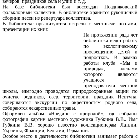
вечеров, праздников села и улиц и т. д.
На базе библиотеки был воссоздан Поздняковский
фольклорный коллектив. В библиотеке хранится рукописный
сборник песен из репертуара коллектива.
В библиотеке организуются встречи с местными поэтами,
презентации их книг.
На протяжении ряда лет
библиотека ведет работу
по экологическому
просвещению детей и
подростков. В рамках
работы клуба «Мы и
природа», членами
которого являются
учащиеся и
преподаватели местной
школы, ежегодно проводятся природоохранные акции по
очистке родников, озер, территории, праздник Нептуна,
совершаются экскурсии по окрестностям родного села,
собираются лекарственные травы.
Оформлен альбом «Наедине с природой», где собраны
фотографии картин местного художника Губкина В.В.. Имя
Губкина В.В. хорошо известно коллекционерам Латвии,
Украины, Франции, Бельгии, Германии.
Особое место в деятельности библиотеки занимает работа с