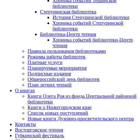
Хроника событий Тешинской
библиотеки
Степуринская библиотека
История Степуринской библиотеки
Хроника событий Степуринской
библиотеки
Библиотека-Центр чтения
Хроника событий библиотеки-Центр
чтения
Правила пользования библиотеками
Режимы работы библиотек
Платные услуги
Планируемые мероприятия
Подписные издания
Общероссийский день библиотек
План летних чтений
О книгах
Книги Олега Роя из фонда Центральной районной
библиотеки
Книги о Нижегородском крае
Список новых поступлений
Новые книги Духовно-просветительского центра
Контакты
Восторговские чтения
Губкинский фестиваль