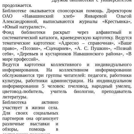
продолжается.
Библиотеке оказывается спонсорская помощь. Директором
ОАО «Навашинский хлеб» Январевой Ольгой
Александровной, выписываются журналы «Крестьянка»,
«Юный натуралист».
Фонд библиотеки раскрыт через алфавитный и
систематический каталоги, краеведческую картотеку. Ведутся
тематические картотеки: «Адресно – справочная», «Ваше
право», «Поэзии», «Сценариев», «А. С. Пушкин», «Познай
себя», «Деревьев и кустарников Навашинского района», «В
мире профессий».
Ведутся картотеки коллективного и индивидуального
информирования. На коллективном информировании
обслуживаются три группы читателей: педагоги, работники
культуры, работники администрации. На индивидуальном
информировании 5 человек: пчеловод, народный умелец,
цветовод-любитель, учитель биологии, преподаватель
литературы.
Библиотека активно
участвует в жизни села.
Для своих социальных
партнеров она организует
различные выставки и
обзоры, помощь в