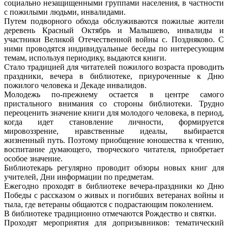
социально незащищенными группами населения, в частности
с пожилыми людьми, инвалидами.
Путем подворного обхода обслуживаются пожилые жители
деревень Красный Октябрь и Малышево, инвалиды и
участники Великой Отечественной войны с. Поздняково. С
ними проводятся индивидуальные беседы по интересующим
темам, используя периодику, выдаются книги.
Стало традицией для читателей пожилого возраста проводить
праздники, вечера в библиотеке, приуроченные к Дню
пожилого человека и Декаде инвалидов.
Молодежь по-прежнему остается в центре самого
пристального внимания со стороны библиотеки. Трудно
переоценить значение книги для молодого человека, в период,
когда идет становление личности, формируется
мировоззрение, нравственные идеалы, выбирается
жизненный путь. Поэтому приобщение юношества к чтению,
воспитание думающего, творческого читателя, приобретает
особое значение.
Библиотекарь регулярно проводит обзоры новых книг для
учителей, Дни информации по предметам.
Ежегодно проходят в библиотеке вечера-праздники ко Дню
Победы с рассказом о живых и погибших ветеранах войны и
тыла, где ветераны общаются с подрастающим поколением.
В библиотеке традиционно отмечаются Рождество и святки.
Проходят мероприятия для допризывников: тематический