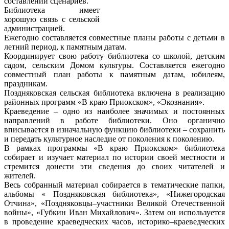
составлении сценариев.
Библиотека имеет
хорошую связь с сельской
администрацией.
Ежегодно составляется совместные планы работы с детьми в
летний период, к памятным датам.
Координирует свою работу библиотека со школой, детским
садом, сельским Домом культуры. Составляется ежегодно
совместный план работы к памятным датам, юбилеям,
праздникам.
Поздняковская сельская библиотека включена в реализацию
районных программ «В краю Приокском», «Экознания».
Краеведение – одно из наиболее значимых и постоянных
направлений в работе библиотеки. Оно органично
вписывается в изначальную функцию библиотеки – сохранить
и передать культурное наследие от поколения к поколению.
В рамках программы «В краю Приокском» библиотека
собирает и изучает материал по истории своей местности и
стремится донести эти сведения до своих читателей и
жителей.
Весь собранный материал собирается в тематические папки,
альбомы « Поздняковская библиотека», «Нижегородская
Отчина», «Поздняковцы–участники Великой Отечественной
войны», «Губкин Иван Михайлович». Затем он используется
в проведение краеведческих часов, историко–краеведческих