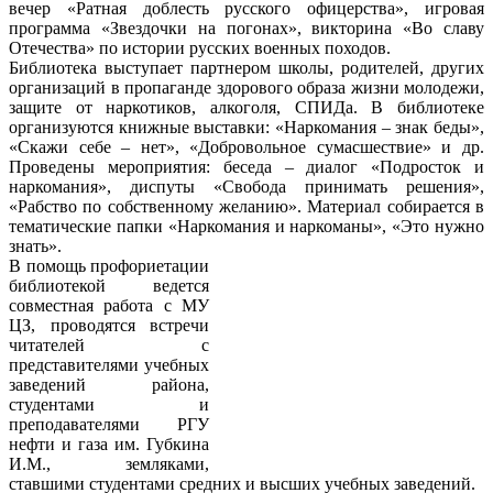
вечер «Ратная доблесть русского офицерства», игровая
программа «Звездочки на погонах», викторина «Во славу
Отечества» по истории русских военных походов.
Библиотека выступает партнером школы, родителей, других
организаций в пропаганде здорового образа жизни молодежи,
защите от наркотиков, алкоголя, СПИДа. В библиотеке
организуются книжные выставки: «Наркомания – знак беды»,
«Скажи себе – нет», «Добровольное сумасшествие» и др.
Проведены мероприятия: беседа – диалог «Подросток и
наркомания», диспуты «Свобода принимать решения»,
«Рабство по собственному желанию». Материал собирается в
тематические папки «Наркомания и наркоманы», «Это нужно
знать».
В помощь профориетации
библиотекой ведется
совместная работа с МУ
ЦЗ, проводятся встречи
читателей с
представителями учебных
заведений района,
студентами и
преподавателями РГУ
нефти и газа им. Губкина
И.М., земляками,
ставшими студентами средних и высших учебных заведений.