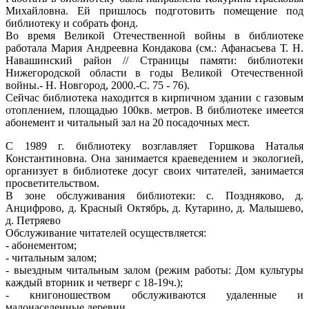
Михайловна. Ей пришлось подготовить помещение под
библиотеку и собрать фонд.
Во время Великой Отечественной войны в библиотеке
работала Мария Андреевна Кондакова (см.: Афанасьева Т. Н.
Навашинский район // Страницы памяти: библиотеки
Нижегородской области в годы Великой Отечественной
войны.- Н. Новгород, 2000.-С. 75 - 76).
Сейчас библиотека находится в кирпичном здании с газовым
отоплением, площадью 100кв. метров. В библиотеке имеется
абонемент и читальный зал на 20 посадочных мест.
С 1989 г. библиотеку возглавляет Горшкова Наталья
Константиновна. Она занимается краеведением и экологией,
организует в библиотеке досуг своих читателей, занимается
просветительством.
В зоне обслуживания библиотеки: с. Поздняково, д.
Анцифрово, д. Красный Октябрь, д. Кутарино, д. Малышево,
д. Петряево
Обслуживание читателей осуществляется:
- абонементом;
- читальным залом;
- выездным читальным залом (режим работы: Дом культуры
каждый вторник и четверг с 18-19ч.);
- книгоношеством обслуживаются удаленные и
малонаселенные деревни.