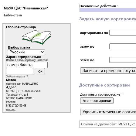
Возможные действия :
МБУК ЦБС "Навашинская"
Библиотека
Задать новую сортировк
Главная страница
сортированы по
затем по
Выбор языка
Зарегистрироваться
затем по
Войти в свою карточку читателя
Забыли пароль ?
Метео
прогноз для НАВАШИНО
Доступные сортировки
Адрес
МБУК ЦБС "Навашинская"
Доступных сортировок нет
Трудовая ул, д.4
607100 НАВАШИНО
Россия
8(83175)5-59-68
контакт
Ссылка на другой сайт
МБУК ЦБС 