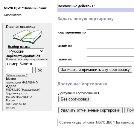
Возможные действия :
МБУК ЦБС "Навашинская"
Библиотека
Задать новую сортировку
Главная страница
сортированы по
затем по
Выбор языка
Зарегистрироваться
затем по
Войти в свою карточку читателя
Забыли пароль ?
Метео
прогноз для НАВАШИНО
Доступные сортировки
Адрес
МБУК ЦБС "Навашинская"
Доступных сортировок нет
Трудовая ул, д.4
607100 НАВАШИНО
Россия
8(83175)5-59-68
контакт
Ссылка на другой сайт
МБУК ЦБС "Навашинска