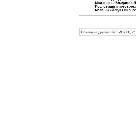
Мои звери
/ Владимир 
Пословицы и поговорк
Маленький Мук
/ Вильг
Ссылка на другой сайт
МБУК ЦБС 