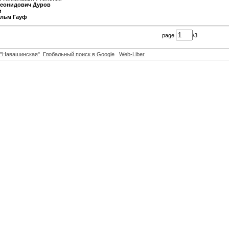
Леонидович Дуров
и
ельм Гауф
page
/3
"Навашинская"
Глобальный поиск в Google
Web-Liber