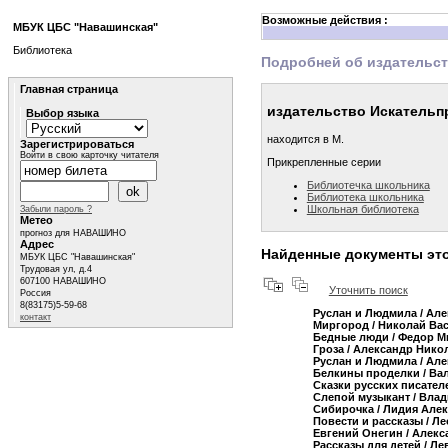
Возможные действия :
МБУК ЦБС "Навашинская"
Библиотека
Подробней об издательс
Главная страница
издательство Искательп
Выбор языка
находится в М.
Зарегистрироваться
Войти в свою карточку читателя
Прикрепленные серии
Библиотечка школьника
Библиотека школьника
Школьная библиотека
Забыли пароль ?
Метео
прогноз для НАВАШИНО
Адрес
Найденные документы это
МБУК ЦБС "Навашинская"
Трудовая ул, д.4
607100 НАВАШИНО
Уточнить поиск
Россия
8(83175)5-59-68
Руслан и Людмила
/ Ал
контакт
Миргород
/ Николай Ва
Бедные люди
/ Федор М
Гроза
/ Александр Нико
Руслан и Людмила
/ Ал
Белкины проделки
/ Ва
Сказки русских писател
Слепой музыкант
/ Вла
Сибирочка
/ Лидия Алек
Повести и рассказы
/ Л
Евгений Онегин
/ Алекс
Рассказы для детей
/ Ле