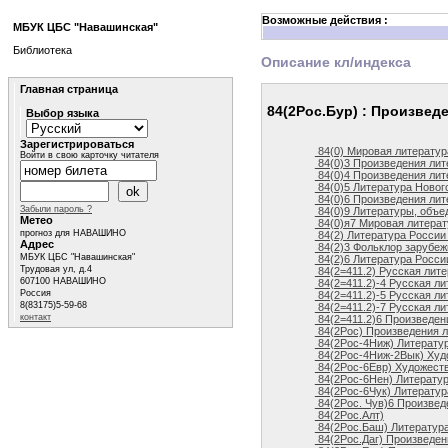
Возможные действия :
МБУК ЦБС "Навашинская"
Библиотека
Описание кл/индекса
Главная страница
84(2Рос.Бур) : Произвед
Выбор языка
Зарегистрироваться
84(0) Мировая литератур
Войти в свою карточку читателя
84(0)3 Произведения лит
84(0)4 Произведения лите
84(0)5 Литература Нового
84(0)6 Произведения лите
Забыли пароль ?
84(0)9 Литературы, объе
Метео
84(0)я7 Мировая литерат
прогноз для НАВАШИНО
84(2) Литература России
Адрес
84(2)3 Фольклор зарубеж
МБУК ЦБС "Навашинская"
84(2)6 Литература России
Трудовая ул, д.4
84(2=411.2) Русская лите
607100 НАВАШИНО
84(2=411.2)-4 Русская ли
Россия
84(2=411.2)-5 Русская ли
8(83175)5-59-68
84(2=411.2)-7 Русская ли
контакт
84(2=411.2)6 Произведени
84(2Рос) Произведения л
84(2Рос-4Ниж) Литератур
84(2Рос-4Ниж-2Вык) Худо
84(2Рос-6Евр) Художеств
84(2Рос-6Нен) Литератур
84(2Рос-6Чук) Литература
84(2Рос. Чув)6 Произвед
84(2Рос.Алт)
84(2Рос.Баш) Литература
84(2Рос.Даг) Произведен