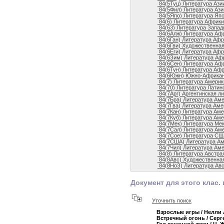
84(5Туц) Литература Ази
84(5Фил) Литература Ази
84(5Япо) Литература Яп
84(6) Литература Африки
84(63) Литература Запад
84(6Алж) Литература Афр
84(6Ган) Литература Афри
84(6Гви) Художественная
84(6Еги) Литература Афри
84(6Зим) Литература Афр
84(6Сен) Литература Афр
84(6Тун) Литература Афр
84(6Южн) Южно-Африкан
84(7) Литература Америк
84(70) Литература Латин
84(7Арг) Аргентинская л
84(7Бра) Литература Аме
84(7Гва) Литература Аме
84(7Кан) Литература Аме
84(7Куб) Литература Аме
84(7Мек) Литература Ме
84(7Сал) Литература Аме
84(7Сое) Литература СШ
84(7США) Литература Ам
84(7Чил) Литература Ам
84(8) Литература Австра
84(8Авс) Художественная
84(8НоЗ) Литература Авс
Документ для этого клас. 
Уточнить поиск
Взрослые игры
/ Нелли
Встречный огонь
/ Сер