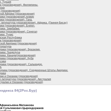
и. Турция
и (произведения). Филлипины.
онии
 (произведения)
ной Африки (произведения)
ики (произведения).Алжир
ки (произведения). Гана.
 литература (произведения). Африка. (Гвинея-Бисау)
ки (произведения). Египет.
ики. Зимбабве.
ики (произведения). Сенегал
ики. Тунис
ская Республика
и (произведения)
ской Америки (произведения)
итература
рики (произведения). Бразилия.
рики. Гваделупа
рики. Канада(произведения)
рики (произведения). Куба
ксики
рики (произведения). Сальвадор.
А
ерики (произведения). Соединенные Штаты Америки.
ерики
лии и Океании (произведения)
 литература (произведения). Австралия
тралии и Океании (произведения)
индекса 84(2Рос.Бур)
 Афанасьевна Матханова
гей Сультимович Цырендоржиев