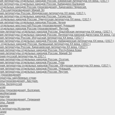
ия литературы отдельных народов России. Еврейская литература ХХ века. (1917-)
ия литературы отдельных народов России. Кабардино-Балкария
 отдельных народов России (произведения). Карачаево-Черкесия.
 России(произведения) Марий Эл
ия литературы России. Мордовская литература ХХ века. (1917-).
ия литературы отдельных народов России. Татарстан.
отдельных народов России. Удмуртская литература ХХ века. (1917-)
ия литературы отдельных народов России. Чечня
 отдельных местностей России (произведения) Чувашия
 отдельных народов России (произведения). Якутия.
ия литературы отдельных народов России. Адыгейская литература ХХ века. (1917-).
ия литературы отдельных народов России. Литература народов Дагестана ХХ века. (19
ия литературы России. Ингушская литература ХХ века. (1917-)
ие литературы отдельных народов России. Кабардинская литература ХХ века. (1917-)
 отдельных народов России. Калмыцкая литература ХХ века. (1917-)
ия литературы России. Карачаевская литература ХХ века. (1917-)
ия литературы отдельных народов России. Республика Коми
ния литературы отдельных народов России. Марий Эл
ния русской литературы до 1917 г.
ия литературы отдельных народов России. Осетия.
ия литературы отдельных народов России. Тува
ия литературы отдельных народов России. Уйгурская литература ХХ века. (1917-).
ия литературы отдельных народов России. Чувашия.
ия литературы отдельных народов России. Якутия.
 (произведения)
тературы зарубежных стран
опы(произведения). Австрия.
опы. Белоруссия
ьгии
опы (произведения). Болгария.
икобритании
ература
опы (произведения). Германия
опы. Дания
ландии
я литература Исландии
пании
лии.