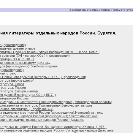
Возврат на страницу поиска Просмотр рубри
ения литературы отдельных народов России. Бурятия.
а (произведения)
ературы древнего мира
ратуры Средних веков и эпохи Возрождения (V - 1-я пол. XVII в.)
 времени (XVI - начало XX в.) (произведения)
ратуры ХХ в. (1918 - )
диненные по языковому признаку
ура (произведения). Учебные издания
 (произведения)
ных стран.
 Новейшего времени (октябрь 1917 г. - ) (произведения)
ратура (произведения)
тература. Проза
тература. Поэзия
тература. Сатира и юмор
я русской литературы ХХ в. (1917- )
итературы России.
а отдельных местностей России(произведения)(Нижегородская область)
жественная литература. Произведения Выксунских авторов.
енная литература. (Еврейская АО)
а отдельных местностей России (произведения).Ненецкий авт. окр.
 отдельных народов России (произведения) Чукотский авт. окр.
ения литературы отдельных народов России. Чувашия.
 отдельных народов России. Башкирская литература ХХ века. (1917-)
ия литературы отдельных народов России. Литература народов Дагестана