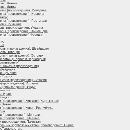
опы. Латвия.
опы. Литва
опы (произведения). Молдавия.
опы (произведения). Норвегия
атура
опы (произведения). Португалия
ропы. Румыния
опы (произведения). Украина
опы (произведения). Финляндия
опы (произведения).Франция
ии.
хии
опы (произведения). Швейцария.
ропы. Швеция
опы (произведения). Эстония.
славии (Сербия и Черногория)
произведения)
и. Абхазия (произведения)
рбайджана
и. Армения
. Грузия
 Азии (произведения). Абхазия
и(произведения). Израиль
и (произведения). Индия
донезии
и. Иран.
мбоджи
 (произведения) Киргизия (Кыргызстан)
. Китай
и (произведения) Корея, Республика
ана
и (произведения). Монголия
и (произведения). Мьянма.
 (произведения). Пакистан.
ельных зарубежных стран (произведения). Сирия.
и.Таджикистан.