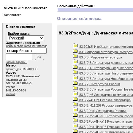
Возможные действия :
МБУК ЦБС "Навашинская"
Библиотека
Описание кл/индекса
Главная страница
83.3(2Рос=Дун) : Дунганская литер
Выбор языка
Зарегистрироваться
Войти в свою карточку читателя
83.103(2) Изобразительное искусс
83.3 Мировая литература. Литерату
83.3(0) Мировая литература
Забыли пароль ?
83.3(0)3 Литература древнего мир
Метео
83.3(0)4 Литература Средних веков 
прогноз для НАВАШИНО
Адрес
83.3(0)5 Литература Нового времен
МБУК ЦБС "Навашинская"
83.3(0)6 Литература Новейшего вре
Трудовая ул, д.4
607100 НАВАШИНО
83.3(2) Литература России
Россия
83.3(2)6 Литература России Новейше
8(83175)5-59-68
контакт
83.3(2)л6 Литературные музеи и п
83.3(2=411.2) Русская литература
83.3(2=411.2)6 Русская литература 
83.3(2Рос) Литература России.
83.3(2Рос-4Ниж) Литература Росси
83.3(2Рос-4Ниж)1 Русская литерату
83.3(2Рос-4Ниж)6 Русская литерату
83.3(2Рос-4Ниж)л6 Литературные м