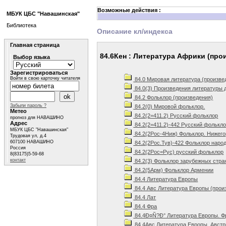
Возможные действия :
МБУК ЦБС "Навашинская"
Библиотека
Описание кл/индекса
Главная страница
84.6Кен : Литература Африки (прои
Выбор языка
Зарегистрироваться
Войти в свою карточку читателя
84.0 Мировая литература (произве
84.0(3) Произведения литературы 
84.2 Фольклор (произведения)
Забыли пароль ?
84.2(0) Мировой фольклор.
Метео
84.2(2=411.2) Русский фольклор
прогноз для НАВАШИНО
Адрес
84.2(2=411.2)-442 Русский фолькло
МБУК ЦБС "Навашинская"
84.2(2Рос-4Ниж) Фольклор. Нижего
Трудовая ул, д.4
607100 НАВАШИНО
84.2(2Рос.Тув)-422 Фольклор народ
Россия
84.2(2Рос=Рус) русский фольклор
8(83175)5-59-68
контакт
84.2(3) Фольклор зарубежных стра
84.2(5Арм) Фольклор Армении
84.4 Литература Европы
84.4 Авс Литература Европы (прои
84.4 Лат
84.4 Фра
84.4Ð¤Ñ?Ð° Литература Европы. Ф
84.4Авс Литература Европы. Австр