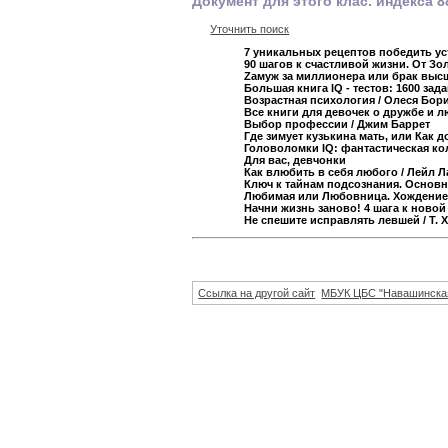
Документ для этого клас. индекса 8
Уточнить поиск
7 уникальных рецептов победить ус
90 шагов к счастливой жизни. От З
Zамуж за миллионера или брак выс
Большая книга IQ - тестов: 1600 зад
Возрастная психология
/ Олеся Бор
Все книги для девочек о дружбе и 
Выбор профессии
/ Джим Баррет
Где зимует кузькина мать, или Как
Головоломки IQ: фантастическая ко
Для вас, девчонки
Как влюбить в себя любого
/ Лейл Л
Ключ к тайнам подсознания. Основн
Любимая или Любовница. Хождение
Начни жизнь заново! 4 шага к ново
Не спешите исправлять левшей
/ Т.
Ссылка на другой сайт
МБУК ЦБС "Навашинска