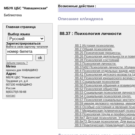
Возможные действия :
МБУК ЦБС "Навашинская"
Библиотека
Описание кл/индекса
Главная страница
88.37 : Психология личности
Выбор языка
Зарегистрироваться
88.1 История психологии.
Войти в свою карточку читателя
88.2 Общая психология.
88.25 Психические процессы.
88.26 Психология деятельности и пов
88.28 Психология состояний
Забыли пароль ?
88.3 Психология личности.
Метео
88.37я92 Психология личности. Издани
прогноз для НАВАШИНО
88.4 Психология отдельных видов дея
Адрес
88.41 Психология детского возраста (д
МБУК ЦБС "Навашинская"
88.42 Психология юношеского возраст
Трудовая ул, д.4
88.5 Социальная психология
607100 НАВАШИНО
88.50 Психология общения и взаимоде
Россия
88.52 Психология общества
8(83175)5-59-68
88.53 Социальная психология личност
контакт
88.54 Социальная психология групп.
88.57 Психология социальных институ
88.59 имидж делового человека, имидж
88.6 Особые состояния и явления пси
88.7 Медицинская (клиническая) псих
88.8 Психология труда и профессиона
88.8я7 Детская психология. Учебные 
88.8я73 Детская психология. Для выс
88.9 Практическая (прикладная) психо