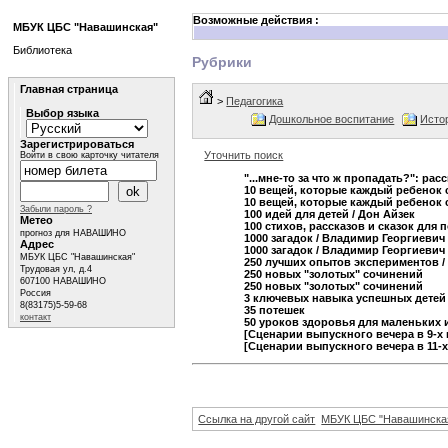
Возможные действия :
МБУК ЦБС "Навашинская"
Библиотека
Рубрики
Главная страница
>
Педагогика
Выбор языка
Дошкольное воспитание
Исто
Зарегистрироваться
Уточнить поиск
Войти в свою карточку читателя
"...мне-то за что ж пропадать?": рас
10 вещей, которые каждый ребенок 
10 вещей, которые каждый ребенок 
Забыли пароль ?
100 идей для детей
/ Дон Айзек
Метео
100 стихов, рассказов и сказок для 
прогноз для НАВАШИНО
1000 загадок
/ Владимир Георгиевич
Адрес
1000 загадок
/ Владимир Георгиевич
МБУК ЦБС "Навашинская"
250 лучших опытов экспериментов
/
Трудовая ул, д.4
250 новых "золотых" сочинений
607100 НАВАШИНО
250 новых "золотых" сочинений
Россия
3 ключевых навыка успешных детей
8(83175)5-59-68
35 потешек
контакт
50 уроков здоровья для маленьких
[Cценарии выпускного вечера в 9-х 
[Сценарии выпускного вечера в 11-х
Ссылка на другой сайт
МБУК ЦБС "Навашинска