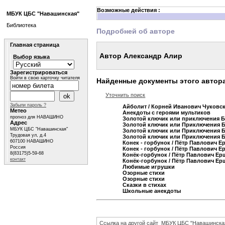
Возможные действия :
МБУК ЦБС "Навашинская"
Библиотека
Подробней об авторе
Главная страница
Автор Александр Алир
Выбор языка
Зарегистрироваться
Войти в свою карточку читателя
Найденные документы этого автор
Уточнить поиск
Забыли пароль ?
Айболит
/ Корней Иванович Чуковс
Метео
Анекдоты с героями мультиков
прогноз для НАВАШИНО
Золотой ключик или приключения 
Адрес
Золотой ключик или Приключения 
МБУК ЦБС "Навашинская"
Золотой ключик или Приключения 
Трудовая ул, д.4
Золотой ключик или Приключения 
607100 НАВАШИНО
Конек - горбунок
/ Пётр Павлович Е
Россия
Конек - горбунок
/ Пётр Павлович Е
8(83175)5-59-68
Конёк-горбунок
/ Пётр Павлович Ер
контакт
Конёк-горбунок
/ Пётр Павлович Ер
Любимые игрушки
Озорные стихи
Озорные стихи
Сказки в стихах
Школьные анекдоты
Ссылка на другой сайт
МБУК ЦБС "Навашинска