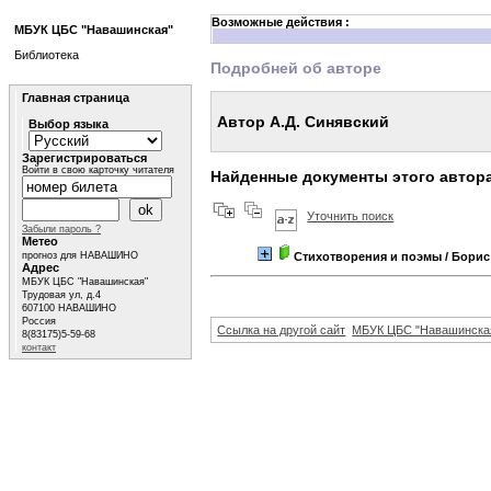
Возможные действия :
МБУК ЦБС "Навашинская"
Библиотека
Подробней об авторе
Главная страница
Автор А.Д. Синявский
Выбор языка
Зарегистрироваться
Войти в свою карточку читателя
Найденные документы этого автор
Уточнить поиск
Забыли пароль ?
Метео
прогноз для НАВАШИНО
Стихотворения и поэмы
/ Борис
Адрес
МБУК ЦБС "Навашинская"
Трудовая ул, д.4
607100 НАВАШИНО
Россия
Ссылка на другой сайт
МБУК ЦБС "Навашинска
8(83175)5-59-68
контакт