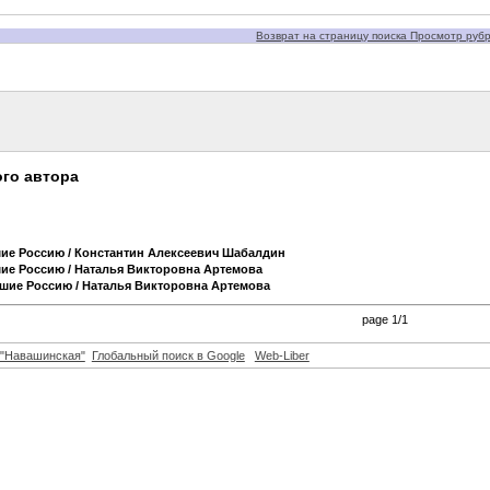
Возврат на страницу поиска Просмотр рубри
го автора
шие Россию
/ Константин Алексеевич Шабалдин
шие Россию
/ Наталья Викторовна Артемова
вшие Россию
/ Наталья Викторовна Артемова
page 1/1
"Навашинская"
Глобальный поиск в Google
Web-Liber