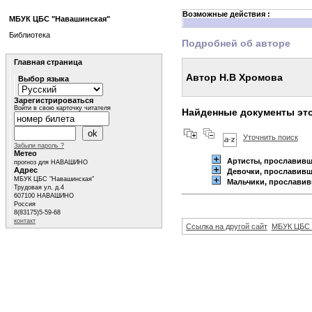
Возможные действия :
МБУК ЦБС "Навашинская"
Библиотека
Подробней об авторе
Главная страница
Автор Н.В Хромова
Выбор языка
Зарегистрироваться
Войти в свою карточку читателя
Найденные документы это
Уточнить поиск
Забыли пароль ?
Метео
Артисты, прославив
прогноз для НАВАШИНО
Адрес
Девочки, прославив
МБУК ЦБС "Навашинская"
Мальчики, прослави
Трудовая ул, д.4
607100 НАВАШИНО
Россия
8(83175)5-59-68
контакт
Ссылка на другой сайт
МБУК ЦБС 