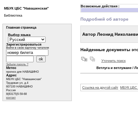
Возможные действия :
МБУК ЦБС "Навашинская"
Библиотека
Подробней об авторе
Главная страница
Автор Леонид Николаеви
Выбор языка
Зарегистрироваться
Войти в свою карточку читателя
Найденные документы это
Уточнить поиск
Забыли пароль ?
Метео
Ветлуга и ветлужане
/ Л
прогноз для НАВАШИНО
Адрес
МБУК ЦБС "Навашинская"
Трудовая ул, д.4
607100 НАВАШИНО
Ссылка на другой сайт
МБУК ЦБС 
Россия
8(83175)5-59-68
контакт