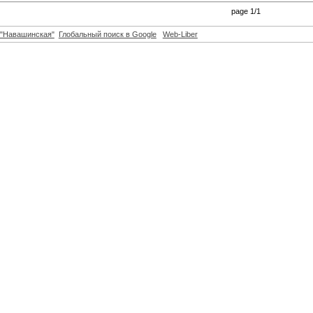
page 1/1
"Навашинская"
Глобальный поиск в Google
Web-Liber