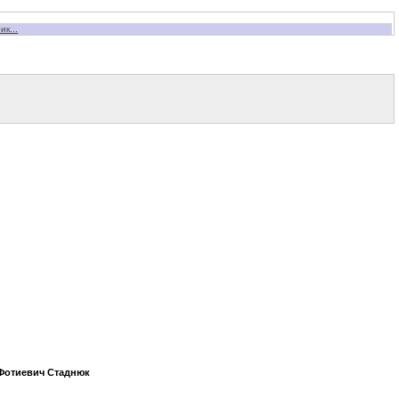
к...
Фотиевич Стаднюк