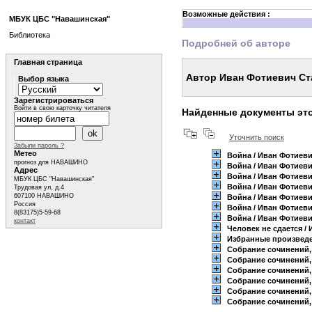
Возможные действия :
МБУК ЦБС "Навашинская"
Библиотека
Подробней об авторе
Главная страница
Автор Иван Фотиевич С
Выбор языка
Зарегистрироваться
Войти в свою карточку читателя
Найденные документы это
Уточнить поиск
Забыли пароль ?
Метео
Война
/ Иван Фотиев
прогноз для НАВАШИНО
Война
/ Иван Фотиев
Адрес
Война
/ Иван Фотиев
МБУК ЦБС "Навашинская"
Война
/ Иван Фотиев
Трудовая ул, д.4
607100 НАВАШИНО
Война
/ Иван Фотиев
Россия
Война
/ Иван Фотиев
8(83175)5-59-68
Война
/ Иван Фотиев
контакт
Человек не сдается
/ 
Избранные произведен
Собрание сочинений, 
Собрание сочинений, 
Собрание сочинений, 
Собрание сочинений, 
Собрание сочинений, 
Собрание сочинений, Т