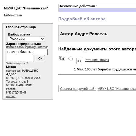
Возможные действия :
МБУК ЦБС "Навашинская"
Библиотека
Подробней об авторе
Главная страница
Автор Андре Россель
Выбор языка
Зарегистрироваться
Войти в свою карточку читателя
Найденные документы этого автор
Уточнить поиск
Забыли пароль ?
Метео
1 Мая. 100 лет борьбы трудящихся м
прогноз для НАВАШИНО
Адрес
МБУК ЦБС "Навашинская"
Трудовая ул, д.4
607100 НАВАШИНО
Ссылка на другой сайт
МБУК ЦБС "Навашинска
Россия
8(83175)5-59-68
контакт