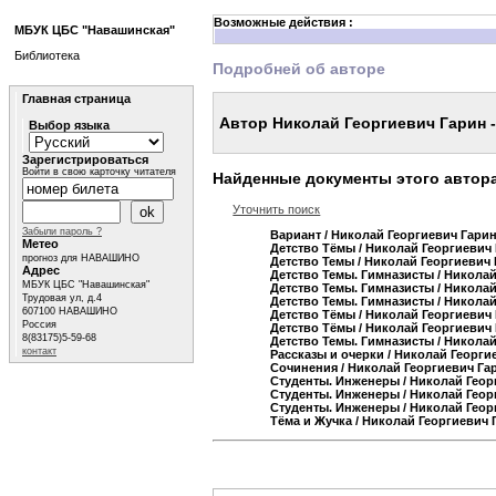
Возможные действия :
МБУК ЦБС "Навашинская"
Библиотека
Подробней об авторе
Главная страница
Автор Николай Георгиевич Гарин 
Выбор языка
Зарегистрироваться
Войти в свою карточку читателя
Найденные документы этого автор
Уточнить поиск
Забыли пароль ?
Вариант
/ Николай Георгиевич Гари
Метео
Детство Тёмы
/ Николай Георгиевич
прогноз для НАВАШИНО
Детство Темы
/ Николай Георгиевич
Адрес
Детство Темы. Гимназисты
/ Николай
МБУК ЦБС "Навашинская"
Детство Темы. Гимназисты
/ Николай
Трудовая ул, д.4
Детство Темы. Гимназисты
/ Николай
607100 НАВАШИНО
Детство Тёмы
/ Николай Георгиевич
Россия
Детство Тёмы
/ Николай Георгиевич
8(83175)5-59-68
Детство Темы. Гимназисты
/ Николай
контакт
Рассказы и очерки
/ Николай Георги
Сочинения
/ Николай Георгиевич Га
Студенты. Инженеры
/ Николай Геор
Студенты. Инженеры
/ Николай Геор
Студенты. Инженеры
/ Николай Геор
Тёма и Жучка
/ Николай Георгиевич 