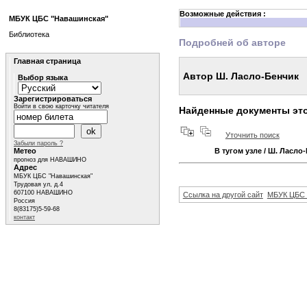
Возможные действия :
МБУК ЦБС "Навашинская"
Библиотека
Подробней об авторе
Главная страница
Автор Ш. Ласло-Бенчик
Выбор языка
Зарегистрироваться
Войти в свою карточку читателя
Найденные документы это
Уточнить поиск
Забыли пароль ?
Метео
В тугом узле
/ Ш. Ласло
прогноз для НАВАШИНО
Адрес
МБУК ЦБС "Навашинская"
Трудовая ул, д.4
607100 НАВАШИНО
Ссылка на другой сайт
МБУК ЦБС 
Россия
8(83175)5-59-68
контакт