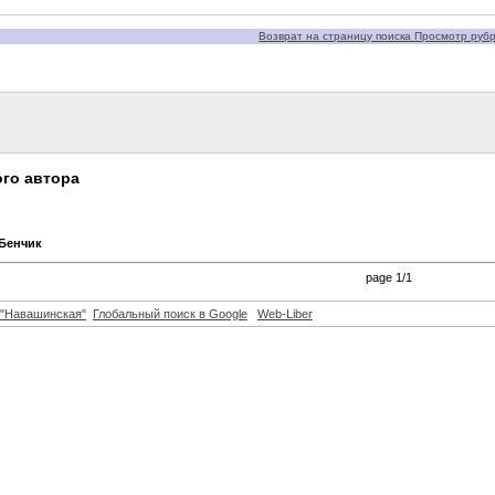
Возврат на страницу поиска Просмотр рубри
го автора
-Бенчик
page 1/1
"Навашинская"
Глобальный поиск в Google
Web-Liber