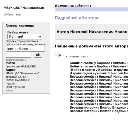
Возможные действия :
МБУК ЦБС "Навашинская"
Библиотека
Подробней об авторе
Главная страница
Автор Николай Николаевич Носов
Выбор языка
Зарегистрироваться
Войти в свою карточку читателя
Найденные документы этого автор
Уточнить поиск
Забыли пароль ?
Метео
Бобик в гостях у Барбоса
/ Николай
Бобик в гостях у Барбоса
/ Николай
прогноз для НАВАШИНО
Адрес
"Бобик в гостях у Барбоса" и други
В траве сидел кузнечик
/ Николай Н
МБУК ЦБС "Навашинская"
Веселая семейка
/ Николай Николае
Трудовая ул, д.4
Весёлая семейка
/ Николай Николае
607100 НАВАШИНО
Веселая семейка
/ Николай Николае
Россия
Веселая семейка
/ Николай Николае
8(83175)5-59-68
Веселая семейка
/ Николай Николае
контакт
Веселая семейка
/ Николай Николае
Веселая семейка
/ Николай Николае
Веселая семейка
/ Николай Николае
Весёлая семейка
/ Николай Николае
Веселые истории
/ Виктор Владими
Веселые истории
/ Виктор Владими