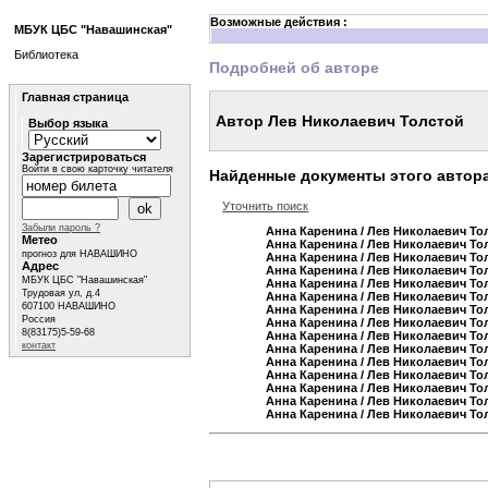
Возможные действия :
МБУК ЦБС "Навашинская"
Библиотека
Подробней об авторе
Главная страница
Автор Лев Николаевич Толстой
Выбор языка
Зарегистрироваться
Войти в свою карточку читателя
Найденные документы этого автор
Уточнить поиск
Забыли пароль ?
Анна Каренина
/ Лев Николаевич То
Метео
Анна Каренина
/ Лев Николаевич То
прогноз для НАВАШИНО
Анна Каренина
/ Лев Николаевич То
Адрес
Анна Каренина
/ Лев Николаевич То
МБУК ЦБС "Навашинская"
Анна Каренина
/ Лев Николаевич То
Трудовая ул, д.4
Анна Каренина
/ Лев Николаевич То
607100 НАВАШИНО
Анна Каренина
/ Лев Николаевич То
Россия
Анна Каренина
/ Лев Николаевич То
8(83175)5-59-68
Анна Каренина
/ Лев Николаевич То
контакт
Анна Каренина
/ Лев Николаевич То
Анна Каренина
/ Лев Николаевич То
Анна Каренина
/ Лев Николаевич То
Анна Каренина
/ Лев Николаевич То
Анна Каренина
/ Лев Николаевич То
Анна Каренина
/ Лев Николаевич То